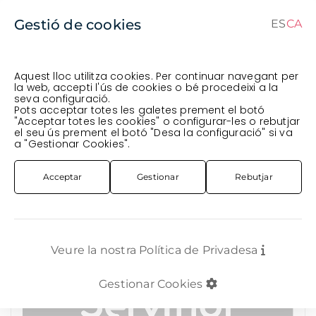
Gestió de cookies
ES
CA
CA
ES
Aquest lloc utilitza cookies. Per continuar navegant per
la web, accepti l'ús de cookies o bé procedeixi a la
seva configuració.
Comanda en curs (prevista per al
) · Transportista
.
Pots acceptar totes les galetes prement el botó
"Acceptar totes les cookies" o configurar-les o rebutjar
Veure comanda
el seu ús prement el botó "Desa la configuració" si va
COMPLEMENTS
CRISTALL
VIDRE
GERRO VIDRE TAP SURO 19X25CM
a "Gestionar Cookies".
Acceptar
Gestionar
Rebutjar
Veure la nostra Política de Privadesa
Gestionar Cookies