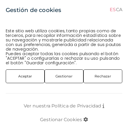
Gestión de cookies
ES
CA
CA
ES
Este sitio web utiliza cookies, tanto propias como de
terceros, para recopilar información estadística sobre
su navegación y mostrarle publicidad relacionada
Pedido en curso (Previsto para el dia
) ·
con sus preferencias, generada a partir de sus pautas
de navegación.
Transportista
.
Ver Pedido
Puedes aceptar todas las cookies pulsando el botón
COMPLEMENTOS
VIDRIO
CRISTAL
GERRO VIDRE TAP SURO 19X25CM
"ACEPTAR" o configurarlas o rechazar su uso pulsando
el botón "Guardar configuración".
Aceptar
Gestionar
Rechazar
Ver nuestra Política de Privacidad
Gestionar Cookies