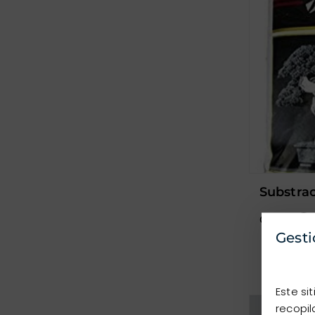
substra
Color:
Gesti
Este si
recopil