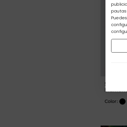
publici
pautas
Puedes 
configu
configu
substracte gramoflor
blumener
Color: