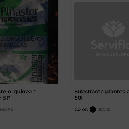
substracte plantes acidesm
 5l*
50l
Color:
NEGRE
NEGRE