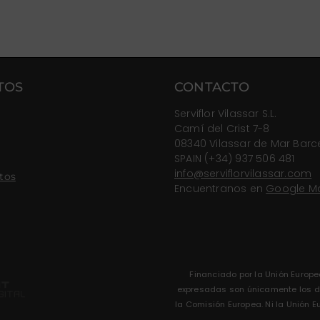
TOS
CONTACTO
Serviflor Vilassar S.L.
Camí del Crist 7-8
08340 Vilassar de Mar Barc
SPAIN (+34) 937 506 481
info@serviflorvilassar.com
tos
Encuentranos en
Google M
Financiado por la Unión Europe
expresadas son únicamente los del
la Comisión Europea. Ni la Unión