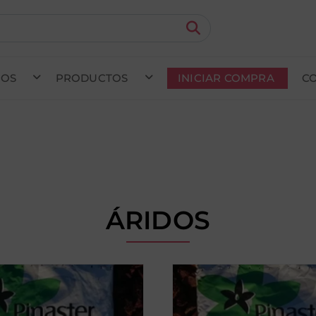
MOS
PRODUCTOS
INICIAR COMPRA
C
do en curso (Previsto para el dia
) · Transportista
.
Ver Ped
ÁRIDOS