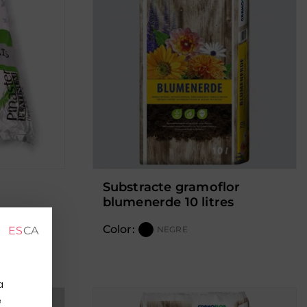
substracte gramoflor
blumenerde 10 litres
Color:
ES
CA
NEGRE
a
e