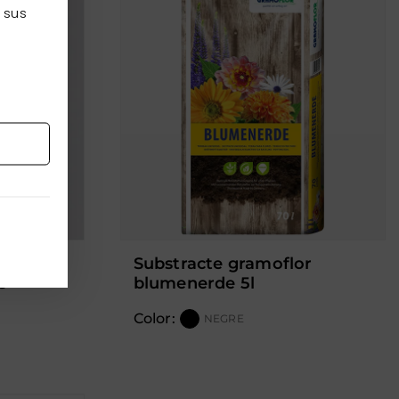
 sus
substracte gramoflor
s
blumenerde 5l
Color:
NEGRE