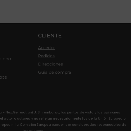
CLIENTE
Acceder
Pedidos
elona
Direcciones
Guia de compra
aps
a - NextGenerationEU. Sin embargo, los puntos de vista y las opiniones
 autor o autores y no reflejan necesariamente los de la Unión Europea o
 Europea ni la Comisión Europea pueden ser consideradas responsables de
las mismas.