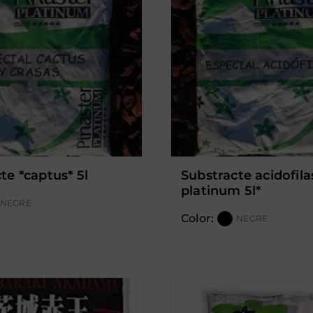
cte *captus* 5l
substracte acidofilas *
platinum 5l*
NEGRE
Color:
NEGRE