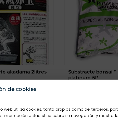
cte akadama 2litres
substracte bonsai *
platinum 5l*
NEGRE
ón de cookies
Color:
NEGRE
tio web utiliza cookies, tanto propias como de terceros, par
ar información estadística sobre su navegación y mostrarl