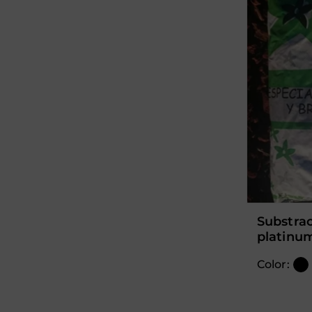
substracte orquidea *
platinum
Color: