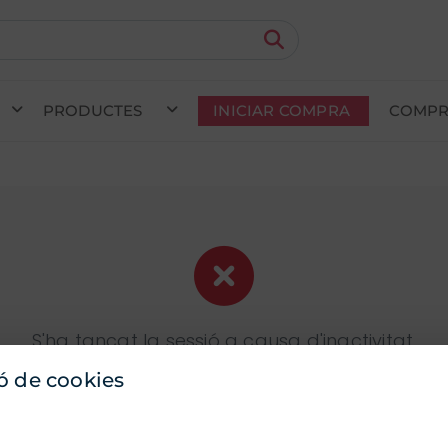
PRODUCTES
INICIAR COMPRA
COMPR
da en curs (prevista per al
) · Transportista
.
Veure com
S'ha tancat la sessió a causa d'inactivitat,
inicieu la sessió de nou per començar a
ó de cookies
compra.