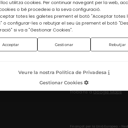
lloc utilitza cookies. Per continuar navegant per la web, ac
Accedir
Tornar
 cookies o bé procedeixi a la seva configuració.
ceptar totes les galetes prement el botó "Acceptar totes 
" o configurar-les o rebutjar el seu ús prement el botó "De
ració" si va a "Gestionar Cookies".
Acceptar
Gestionar
Rebutjar
TES
CONTACTE
Serviflor Vilassar S.L.
Camí del Crist 7-8
Veure la nostra Política de Privadesa
08340 Vilassar de Mar Barc
SPAIN (+34) 937 506 481
Gestionar Cookies
info@serviflorvilassar.com
ts
Troba'ns a
Google Maps
Finançat per la Unió Europea - Next