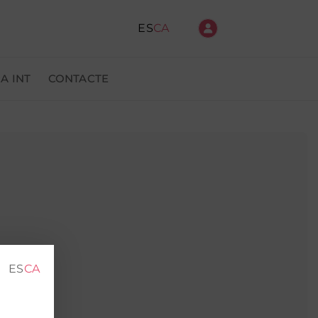
ES
CA
A INT
CONTACTE
anda
ES
CA