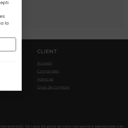
cepti
les
sa la
CLIENT
Accedir
Comandes
elona
Adreces
Guia de compra
GenerationEU. Tot i això, els punts de vista i les opinions expressades són