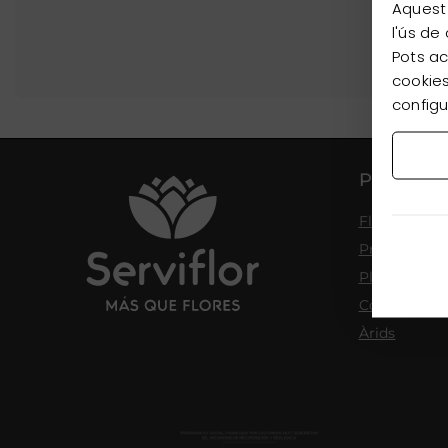
Aquest 
l'ús de
Pots ac
cookies
configu
PRODUC
Flor tallada
Preservats
Planta
Complemen
Àrids