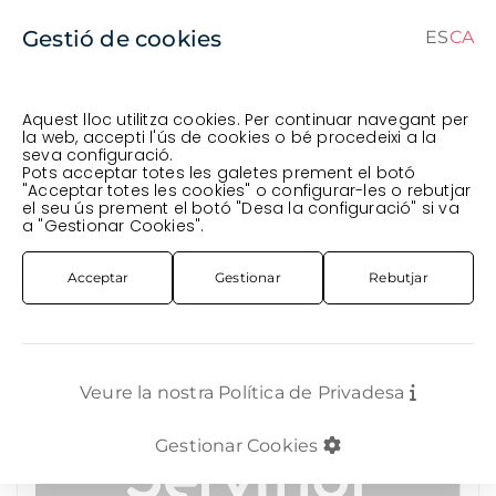
Gestió de cookies
ES
CA
ES
CA
Aquest lloc utilitza cookies. Per continuar navegant per
la web, accepti l'ús de cookies o bé procedeixi a la
seva configuració.
Comanda en curs (prevista per al
) · Transportista
.
Pots acceptar totes les galetes prement el botó
"Acceptar totes les cookies" o configurar-les o rebutjar
Veure comanda
el seu ús prement el botó "Desa la configuració" si va
FLOR TALLADA
VERDS
OLIVERA PINTADA BLANCA
a "Gestionar Cookies".
Acceptar
Gestionar
Rebutjar
Veure la nostra Política de Privadesa
Gestionar Cookies