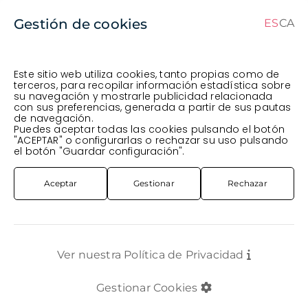
Gestión de cookies
ES
CA
ES
CA
Este sitio web utiliza cookies, tanto propias como de
terceros, para recopilar información estadística sobre
su navegación y mostrarle publicidad relacionada
Pedido en curso (Previsto para el dia
) ·
con sus preferencias, generada a partir de sus pautas
de navegación.
Transportista
.
Ver Pedido
Puedes aceptar todas las cookies pulsando el botón
FLOR CORTADA
VERDE
OLIVERA PINTADA BLANCA
"ACEPTAR" o configurarlas o rechazar su uso pulsando
el botón "Guardar configuración".
Aceptar
Gestionar
Rechazar
Ver nuestra Política de Privacidad
Gestionar Cookies