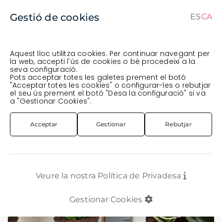
Gestió de cookies
ES
CA
CA
ES
Aquest lloc utilitza cookies. Per continuar navegant per
la web, accepti l'ús de cookies o bé procedeixi a la
seva configuració.
Comanda en curs (prevista per al
) · Transportista
.
Pots acceptar totes les galetes prement el botó
"Acceptar totes les cookies" o configurar-les o rebutjar
Veure comanda
el seu ús prement el botó "Desa la configuració" si va
PLANTA
INTERIOR
PL. CAIXA X6U. SANSIVIERA MIX T12CM 25CM
a "Gestionar Cookies".
Acceptar
Gestionar
Rebutjar
Veure la nostra Política de Privadesa
Gestionar Cookies