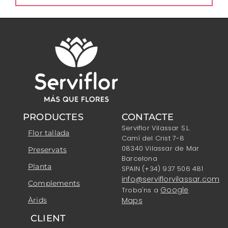
PRODUCTES
CONTACTE
Serviflor Vilassar S.L.
Flor tallada
Camí del Crist 7-8
08340 Vilassar de Mar
Preservats
Barcelona
Planta
SPAIN (+34) 937 506 481
info@serviflorvilassar.com
Complements
Google
Troba'ns a
Àrids
Maps
CLIENT