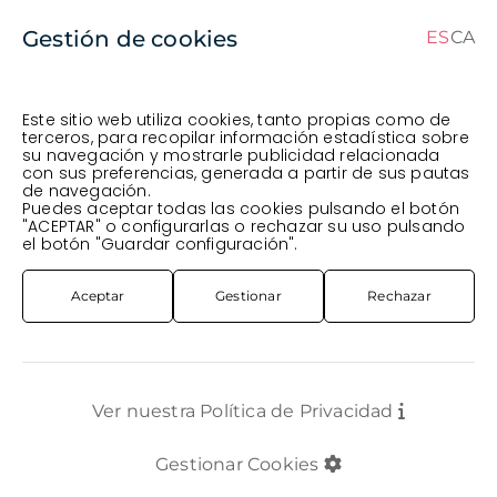
Gestión de cookies
ES
CA
CA
ES
Este sitio web utiliza cookies, tanto propias como de
terceros, para recopilar información estadística sobre
su navegación y mostrarle publicidad relacionada
Pedido en curso (Previsto para el dia
) ·
con sus preferencias, generada a partir de sus pautas
de navegación.
Transportista
.
Ver Pedido
Puedes aceptar todas las cookies pulsando el botón
PLANTA
INTERIOR
PL. CAIXA X6U. SANSIVIERA MIX T12CM 25CM
"ACEPTAR" o configurarlas o rechazar su uso pulsando
el botón "Guardar configuración".
Aceptar
Gestionar
Rechazar
Ver nuestra Política de Privacidad
Gestionar Cookies