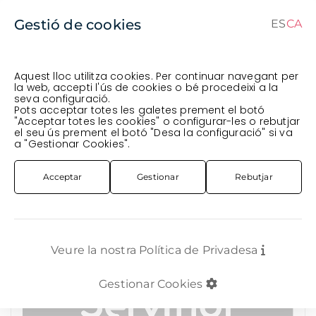
Gestió de cookies
ES
CA
CA
ES
Aquest lloc utilitza cookies. Per continuar navegant per
la web, accepti l'ús de cookies o bé procedeixi a la
seva configuració.
Comanda en curs (prevista per al
) · Transportista
.
Pots acceptar totes les galetes prement el botó
"Acceptar totes les cookies" o configurar-les o rebutjar
Veure comanda
el seu ús prement el botó "Desa la configuració" si va
FLOR TALLADA
VERDS
SKIMMIA RUBELLA amb PURPURINA 40CM
a "Gestionar Cookies".
Acceptar
Gestionar
Rebutjar
Veure la nostra Política de Privadesa
Gestionar Cookies