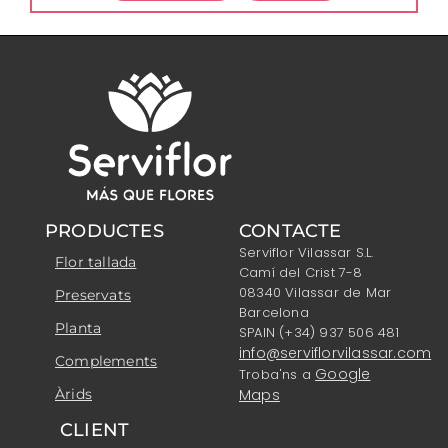
PRODUCTES
CONTACTE
Serviflor Vilassar S.L.
Flor tallada
Camí del Crist 7-8
08340 Vilassar de Mar
Preservats
Barcelona
Planta
SPAIN (+34) 937 506 481
info@serviflorvilassar.com
Complements
Google
Troba'ns a
Àrids
Maps
CLIENT