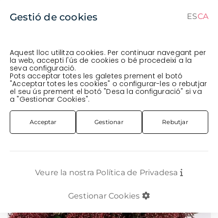
Gestió de cookies
ES
CA
CA
ES
Aquest lloc utilitza cookies. Per continuar navegant per
la web, accepti l'ús de cookies o bé procedeixi a la
seva configuració.
Comanda en curs (prevista per al
) · Transportista
.
Pots acceptar totes les galetes prement el botó
"Acceptar totes les cookies" o configurar-les o rebutjar
Veure comanda
el seu ús prement el botó "Desa la configuració" si va
FLOR TALLADA
VERDS
SKIMMIA RUBELLA 40CM
a "Gestionar Cookies".
Acceptar
Gestionar
Rebutjar
Veure la nostra Política de Privadesa
Gestionar Cookies