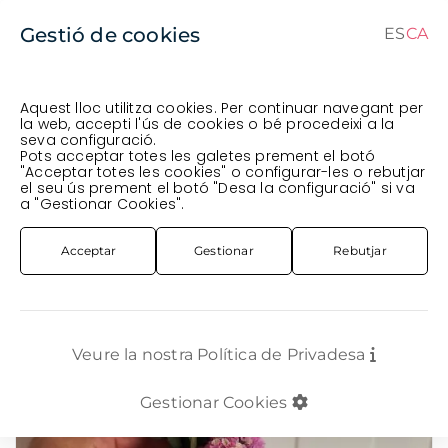
Gestió de cookies
ES
CA
CA
ES
Aquest lloc utilitza cookies. Per continuar navegant per
la web, accepti l'ús de cookies o bé procedeixi a la
seva configuració.
Comanda en curs (prevista per al
) · Transportista
.
Pots acceptar totes les galetes prement el botó
"Acceptar totes les cookies" o configurar-les o rebutjar
Veure comanda
el seu ús prement el botó "Desa la configuració" si va
FLOR TALLADA
STATICE / LIMONIUM
STATICE MINI ROSA
a "Gestionar Cookies".
Acceptar
Gestionar
Rebutjar
Veure la nostra Política de Privadesa
Gestionar Cookies