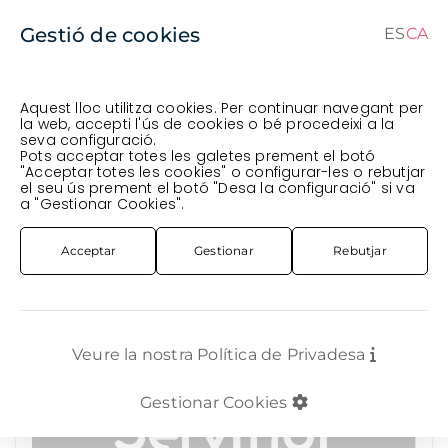
Gestió de cookies
ES
CA
CA
ES
Aquest lloc utilitza cookies. Per continuar navegant per
la web, accepti l'ús de cookies o bé procedeixi a la
seva configuració.
Comanda en curs (prevista per al
) · Transportista
.
Pots acceptar totes les galetes prement el botó
"Acceptar totes les cookies" o configurar-les o rebutjar
Veure comanda
el seu ús prement el botó "Desa la configuració" si va
COMPLEMENTS
ESPRAI COLORS
SPRAY MTN 94 *BLANC MATE* 400 ML
a "Gestionar Cookies".
Acceptar
Gestionar
Rebutjar
Veure la nostra Política de Privadesa
Gestionar Cookies