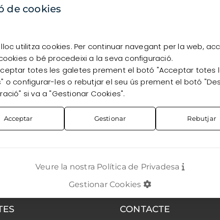
disponibilitat, has d’estar registrat com a client.
ó de cookies
Vull registrar-me
Ja sóc client
lloc utilitza cookies. Per continuar navegant per la web, ac
 cookies o bé procedeixi a la seva configuració.
ceptar totes les galetes prement el botó "Acceptar totes 
" o configurar-les o rebutjar el seu ús prement el botó "De
ració" si va a "Gestionar Cookies".
Acceptar
Gestionar
Rebutjar
Veure la nostra Política de Privadesa
Gestionar Cookies
TES
CONTACTE