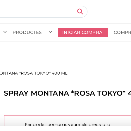
PRODUCTES
INICIAR COMPRA
COMPR
da en curs (prevista per al
) · Transportista
.
Veure com
ONTANA *ROSA TOKYO* 400 ML
SPRAY MONTANA *ROSA TOKYO* 
Per poder comprar, veure els preus o la