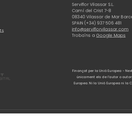
Serviflor Vilassar S.L.
Camí del Crist 7-8
08340 Vilassar de Mar Barc
SPAIN (+34) 937 506 481
info@serviflorvilassar.com
ts
Troba'ns a
Google Maps
Finançat per la Unió Europea - Next
únicament els de l'autor o autor
Europea. Ni la Unió Europea ni l
Avís legal
-
Política 