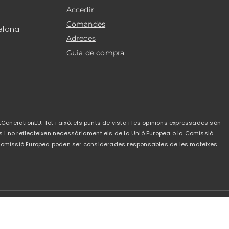
Accedir
Comandes
elona
Adreces
Guia de compra
GenerationEU. Tot i això, els punts de vista i les opinions expressades són
s i no reflecteixen necessàriament els de la Unió Europea o la Comissió
a Comissió Europea poden ser considerades responsables de les mateixes.
de privacitat
-
Política de cookies
-
Condicions de
venda