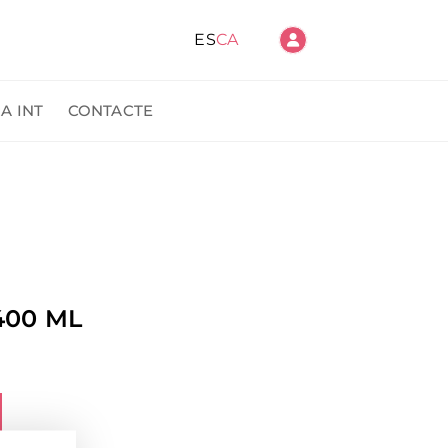
ES
CA
A INT
CONTACTE
anda
400 ML