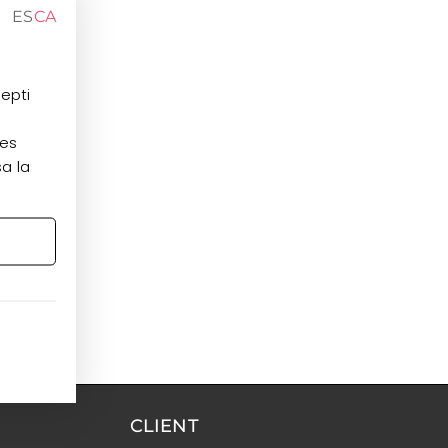
ES
CA
cepti
les
sa la
CLIENT