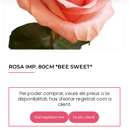
ROSA IMP. 80CM *BEE SWEET*
Per poder comprar, veure els preus o la
disponibilitat, has d’estar registrat com a
client.
Vull registrar-me
Ja sóc client