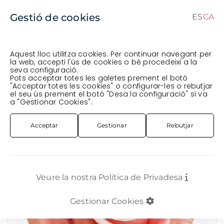
Gestió de cookies
ES
CA
CA
ES
Aquest lloc utilitza cookies. Per continuar navegant per
la web, accepti l'ús de cookies o bé procedeixi a la
seva configuració.
Comanda en curs (prevista per al
) · Transportista
.
Pots acceptar totes les galetes prement el botó
"Acceptar totes les cookies" o configurar-les o rebutjar
Veure comanda
el seu ús prement el botó "Desa la configuració" si va
FLOR TALLADA
ROSA SUD-AMÈRICA
ROSA IMP. 80CM *BEE SWEET*
a "Gestionar Cookies".
Acceptar
Gestionar
Rebutjar
Veure la nostra Política de Privadesa
Gestionar Cookies