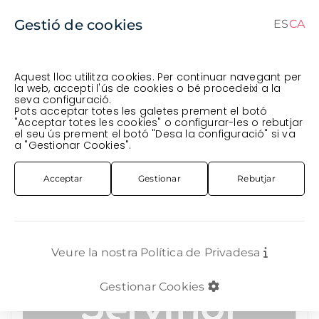
Gestió de cookies
ES
CA
CA
ES
Aquest lloc utilitza cookies. Per continuar navegant per
la web, accepti l'ús de cookies o bé procedeixi a la
seva configuració.
Comanda en curs (prevista per al
) · Transportista
.
Pots acceptar totes les galetes prement el botó
"Acceptar totes les cookies" o configurar-les o rebutjar
Veure comanda
el seu ús prement el botó "Desa la configuració" si va
FLOR TALLADA
ROSA SUD-AMÈRICA
ROSA IMP. 70CM *NEW FACE*
a "Gestionar Cookies".
Acceptar
Gestionar
Rebutjar
Veure la nostra Política de Privadesa
Gestionar Cookies