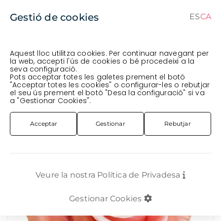
Gestió de cookies
ES
CA
CA
ES
Aquest lloc utilitza cookies. Per continuar navegant per
la web, accepti l'ús de cookies o bé procedeixi a la
seva configuració.
Comanda en curs (prevista per al
) · Transportista
.
Pots acceptar totes les galetes prement el botó
"Acceptar totes les cookies" o configurar-les o rebutjar
Veure comanda
el seu ús prement el botó "Desa la configuració" si va
FLOR TALLADA
ROSA SUD-AMÈRICA
ROSA IMP. 60CM *BEE SWEET*
a "Gestionar Cookies".
Acceptar
Gestionar
Rebutjar
Veure la nostra Política de Privadesa
Gestionar Cookies