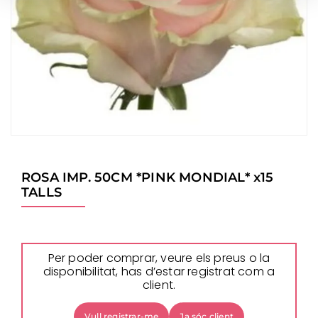
ROSA IMP. 50CM *PINK MONDIAL* x15
TALLS
Per poder comprar, veure els preus o la
disponibilitat, has d’estar registrat com a
client.
Vull registrar-me
Ja sóc client