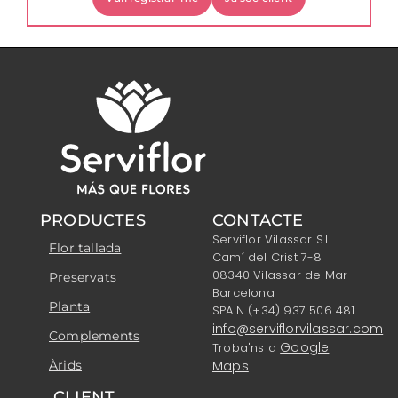
PRODUCTES
CONTACTE
Serviflor Vilassar S.L.
Flor tallada
Camí del Crist 7-8
08340 Vilassar de Mar
Preservats
Barcelona
Planta
SPAIN (+34) 937 506 481
info@serviflorvilassar.com
Complements
Google
Troba'ns a
Àrids
Maps
CLIENT