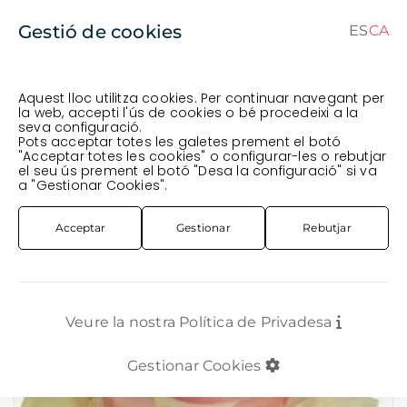
Gestió de cookies
ES
CA
ES
CA
Aquest lloc utilitza cookies. Per continuar navegant per
la web, accepti l'ús de cookies o bé procedeixi a la
seva configuració.
Comanda en curs (prevista per al
) · Transportista
.
Pots acceptar totes les galetes prement el botó
"Acceptar totes les cookies" o configurar-les o rebutjar
Veure comanda
el seu ús prement el botó "Desa la configuració" si va
FLOR TALLADA
ROSA SUD-AMÈRICA
a "Gestionar Cookies".
ROSA IMP. 50CM *PINK MONDIAL* x15 TALLS
Acceptar
Gestionar
Rebutjar
Veure la nostra Política de Privadesa
Gestionar Cookies