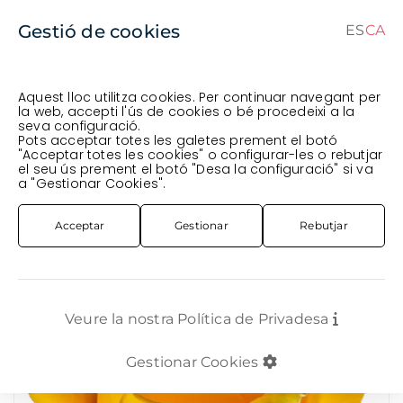
Gestió de cookies
ES
CA
CA
ES
Aquest lloc utilitza cookies. Per continuar navegant per
la web, accepti l'ús de cookies o bé procedeixi a la
seva configuració.
Comanda en curs (prevista per al
) · Transportista
.
Pots acceptar totes les galetes prement el botó
"Acceptar totes les cookies" o configurar-les o rebutjar
Veure comanda
el seu ús prement el botó "Desa la configuració" si va
FLOR TALLADA
ROSA SUD-AMÈRICA
ROSA IMP. *MOMENTUM* 70CM
a "Gestionar Cookies".
Acceptar
Gestionar
Rebutjar
Veure la nostra Política de Privadesa
Gestionar Cookies