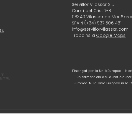
Serviflor Vilassar S.L.
Camí del Crist 7-8
08340 Vilassar de Mar Barc
SPAIN (+34) 937 506 481
info@serviflorvilassar.com
ts
Troba'ns a
Google Maps
Finançat per la Unió Europea - Next
únicament els de l'autor o autor
Europea. Ni la Unió Europea ni l
Avís legal
-
Política 