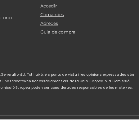
Accedir
Comandes
elona
Adreces
Guia de compra
GenerationEU. Tot i això, els punts de vista i les opinions expressades són
s i no reflecteixen necessàriament els de la Unió Europea o la Comissió
a Comissió Europea poden ser considerades responsables de les mateixes.
de privacitat
-
Política de cookies
-
Condicions de
venda