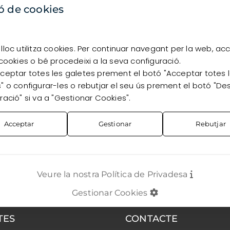
disponibilitat, has d’estar registrat com a client.
ó de cookies
Vull registrar-me
Ja sóc client
lloc utilitza cookies. Per continuar navegant per la web, ac
 cookies o bé procedeixi a la seva configuració.
ceptar totes les galetes prement el botó "Acceptar totes 
" o configurar-les o rebutjar el seu ús prement el botó "De
ració" si va a "Gestionar Cookies".
Acceptar
Gestionar
Rebutjar
Veure la nostra Política de Privadesa
Gestionar Cookies
TES
CONTACTE