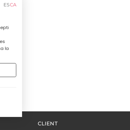
ES
CA
cepti
les
sa la
CLIENT