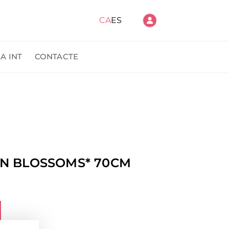
CA
ES
A INT
CONTACTE
anda
N BLOSSOMS* 70CM