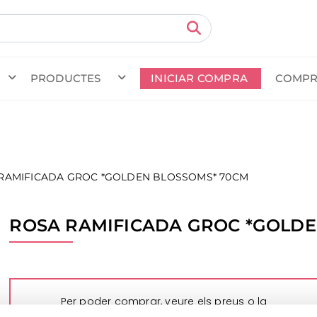
PRODUCTES
INICIAR COMPRA
COMPR
da en curs (prevista per al
) · Transportista
.
Veure com
RAMIFICADA GROC *GOLDEN BLOSSOMS* 70CM
ROSA RAMIFICADA GROC *GOLDE
Per poder comprar, veure els preus o la