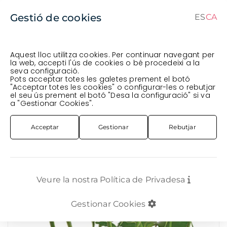
Gestió de cookies
ES
CA
CA
ES
Aquest lloc utilitza cookies. Per continuar navegant per
la web, accepti l'ús de cookies o bé procedeixi a la
seva configuració.
Comanda en curs (prevista per al
) · Transportista
.
Pots acceptar totes les galetes prement el botó
"Acceptar totes les cookies" o configurar-les o rebutjar
Veure comanda
el seu ús prement el botó "Desa la configuració" si va
FLOR TALLADA
ROSA RAMIFICADA
a "Gestionar Cookies".
ROSA RAMIFICADA 60CM ALMA *SCARLET MIMI*
Acceptar
Gestionar
Rebutjar
Veure la nostra Política de Privadesa
Gestionar Cookies