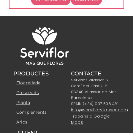
PRODUCTES
CONTACTE
Serviflor Vilassar S.L.
Flor tallada
Camí del Crist 7-8
08340 Vilassar de Mar
Preservats
Barcelona
Planta
SPAIN (+34) 937 506 481
info@serviflorvilassar.com
Complements
Google
Troba'ns a
Àrids
Maps
CLIENT