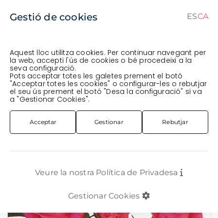
Gestió de cookies
ES
CA
CA
ES
Aquest lloc utilitza cookies. Per continuar navegant per
la web, accepti l'ús de cookies o bé procedeixi a la
seva configuració.
Comanda en curs (prevista per al
) · Transportista
.
Pots acceptar totes les galetes prement el botó
"Acceptar totes les cookies" o configurar-les o rebutjar
Veure comanda
el seu ús prement el botó "Desa la configuració" si va
FLOR TALLADA
ROSA RAMIFICADA
a "Gestionar Cookies".
ROSA RAMIFICADA *SUPER NOVA* 60CM
Acceptar
Gestionar
Rebutjar
Veure la nostra Política de Privadesa
Gestionar Cookies