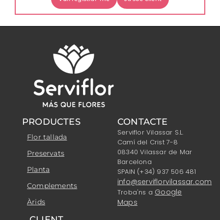
PRODUCTES
CONTACTE
Serviflor Vilassar S.L.
Flor tallada
Camí del Crist 7-8
08340 Vilassar de Mar
Preservats
Barcelona
Planta
SPAIN (+34) 937 506 481
info@serviflorvilassar.com
Complements
Google
Troba'ns a
Àrids
Maps
CLIENT