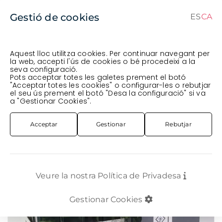
Gestió de cookies
ES
CA
ES
CA
Aquest lloc utilitza cookies. Per continuar navegant per
la web, accepti l'ús de cookies o bé procedeixi a la
seva configuració.
Comanda en curs (prevista per al
) · Transportista
.
Pots acceptar totes les galetes prement el botó
"Acceptar totes les cookies" o configurar-les o rebutjar
Veure comanda
el seu ús prement el botó "Desa la configuració" si va
PRESERVATS
ROSA PRES. 55CM STANDART
a "Gestionar Cookies".
ROSA PRESERVADA 50CM PINK
Acceptar
Gestionar
Rebutjar
Veure la nostra Política de Privadesa
Gestionar Cookies