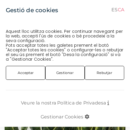
Gestió de cookies
ES
CA
CA
ES
Aquest lloc utilitza cookies. Per continuar navegant per
la web, accepti l'ús de cookies o bé procedeixi a la
seva configuració.
Comanda en curs (prevista per al
) · Transportista
.
Pots acceptar totes les galetes prement el botó
"Acceptar totes les cookies" o configurar-les o rebutjar
Veure comanda
el seu ús prement el botó "Desa la configuració" si va
PLANTA
INTERIOR
PL. SANSIVIERA TEST DECO T14CM 30CM
a "Gestionar Cookies".
Acceptar
Gestionar
Rebutjar
Veure la nostra Política de Privadesa
Gestionar Cookies