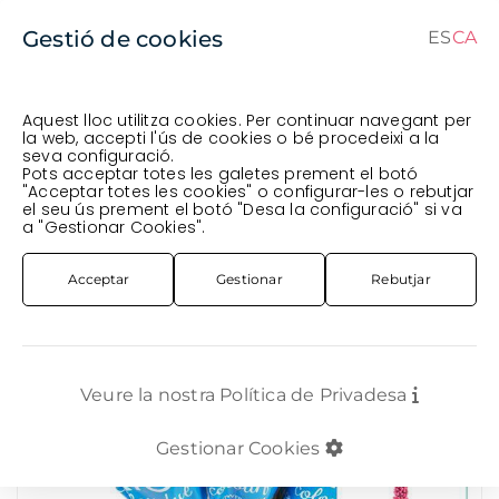
Gestió de cookies
ES
CA
CA
ES
Aquest lloc utilitza cookies. Per continuar navegant per
la web, accepti l'ús de cookies o bé procedeixi a la
seva configuració.
Comanda en curs (prevista per al
) · Transportista
.
Pots acceptar totes les galetes prement el botó
"Acceptar totes les cookies" o configurar-les o rebutjar
Veure comanda
el seu ús prement el botó "Desa la configuració" si va
FLOR TALLADA
FLOR VARIADA
VERONICA NACIONAL ROSA X10 TALLS
a "Gestionar Cookies".
Acceptar
Gestionar
Rebutjar
Veure la nostra Política de Privadesa
Gestionar Cookies