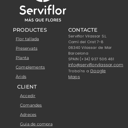
PRODUCTES
CONTACTE
Serviflor Vilassar S.L.
Flor tallada
Camí del Crist 7-8
08340 Vilassar de Mar
Preservats
Barcelona
Planta
SPAIN (+34) 937 506 481
info@serviflorvilassar.com
Complements
Google
Troba'ns a
Àrids
Maps
CLIENT
Accedir
Comandes
Adreces
Guia de compra