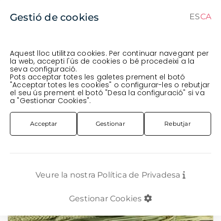
Gestió de cookies
ES
CA
CA
ES
Aquest lloc utilitza cookies. Per continuar navegant per
la web, accepti l'ús de cookies o bé procedeixi a la
seva configuració.
Comanda en curs (prevista per al
) · Transportista
.
Pots acceptar totes les galetes prement el botó
"Acceptar totes les cookies" o configurar-les o rebutjar
Veure comanda
el seu ús prement el botó "Desa la configuració" si va
FLOR TALLADA
FLOR VARIADA
ESPIGA VERD TRITICUM (SENSE BIGOTI)
a "Gestionar Cookies".
Acceptar
Gestionar
Rebutjar
Veure la nostra Política de Privadesa
Gestionar Cookies