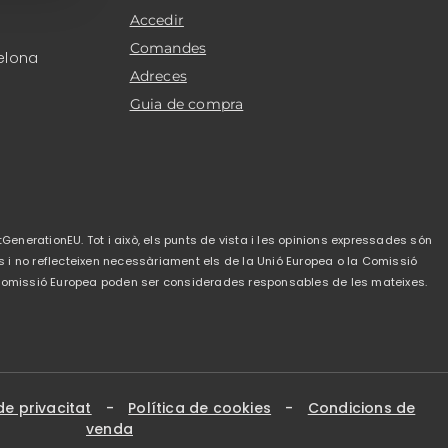
Accedir
Comandes
elona
Adreces
Guia de compra
GenerationEU. Tot i això, els punts de vista i les opinions expressades són
s i no reflecteixen necessàriament els de la Unió Europea o la Comissió
a Comissió Europea poden ser considerades responsables de les mateixes.
de privacitat
-
Política de cookies
-
Condicions de
venda