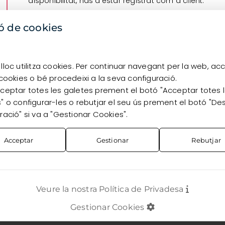
disponibilitat, has d’estar registrat com a client.
Vull registrar-me
Ja sóc client
ó de cookies
lloc utilitza cookies. Per continuar navegant per la web, ac
 cookies o bé procedeixi a la seva configuració.
ceptar totes les galetes prement el botó "Acceptar totes 
" o configurar-les o rebutjar el seu ús prement el botó "De
ració" si va a "Gestionar Cookies".
Acceptar
Gestionar
Rebutjar
Veure la nostra Política de Privadesa
Gestionar Cookies
TES
CONTACTE