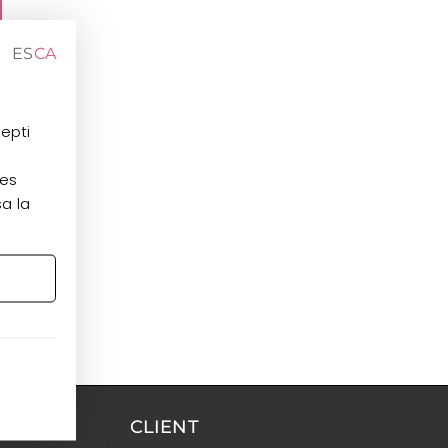
ES
CA
cepti
les
sa la
CLIENT