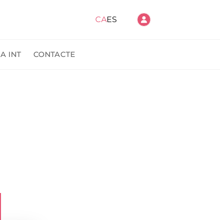
CA
ES
A INT
CONTACTE
anda