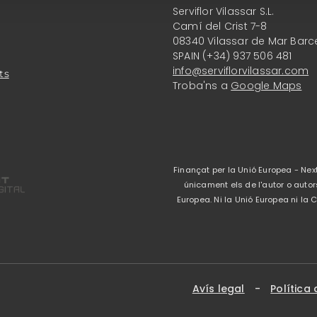
Serviflor Vilassar S.L.
Camí del Crist 7-8
08340 Vilassar de Mar Barc
SPAIN (+34) 937 506 481
info@serviflorvilassar.com
ts
Troba'ns a
Google Maps
Finançat per la Unió Europea - Next
únicament els de l'autor o autor
Europea. Ni la Unió Europea ni l
Avís legal
-
Política 