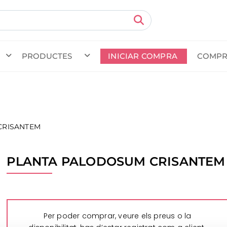
PRODUCTES
INICIAR COMPRA
COMPR
da en curs (prevista per al
) · Transportista
.
Veure com
CRISANTEM
PLANTA PALODOSUM CRISANTEM
Per poder comprar, veure els preus o la