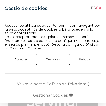
Gestió de cookies
ES
CA
CA
ES
Aquest lloc utilitza cookies. Per continuar navegant per
la web, accepti l'ús de cookies o bé procedeixi a la
seva configuració.
Comanda en curs (prevista per al
) · Transportista
.
Pots acceptar totes les galetes prement el botó
"Acceptar totes les cookies" o configurar-les o rebutjar
Veure comanda
el seu ús prement el botó "Desa la configuració" si va
PLANTA
EXTERIOR
PLANTA MADUIXA X 6
a "Gestionar Cookies".
Acceptar
Gestionar
Rebutjar
Veure la nostra Política de Privadesa
Gestionar Cookies