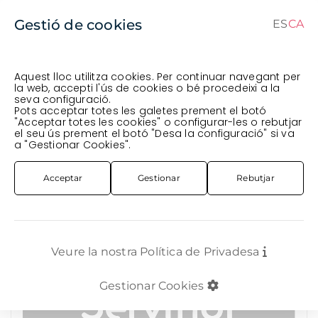
Gestió de cookies
ES
CA
CA
ES
Aquest lloc utilitza cookies. Per continuar navegant per
la web, accepti l'ús de cookies o bé procedeixi a la
seva configuració.
Comanda en curs (prevista per al
) · Transportista
.
Pots acceptar totes les galetes prement el botó
"Acceptar totes les cookies" o configurar-les o rebutjar
Veure comanda
el seu ús prement el botó "Desa la configuració" si va
PLANTA
EXTERIOR
PLANTA AGATEA X15
a "Gestionar Cookies".
Acceptar
Gestionar
Rebutjar
Veure la nostra Política de Privadesa
Gestionar Cookies