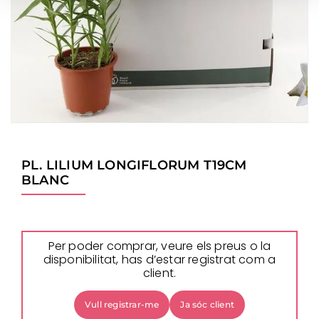
PL. LILIUM LONGIFLORUM T19CM
BLANC
Per poder comprar, veure els preus o la
disponibilitat, has d’estar registrat com a
client.
Vull registrar-me
Ja sóc client