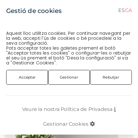
Gestió de cookies
ES
CA
ES
CA
Aquest lloc utilitza cookies. Per continuar navegant per
la web, accepti l'ús de cookies o bé procedeixi a la
seva configuració.
Comanda en curs (prevista per al
) · Transportista
.
Pots acceptar totes les galetes prement el botó
"Acceptar totes les cookies" o configurar-les o rebutjar
Veure comanda
el seu ús prement el botó "Desa la configuració" si va
PLANTA
EXTERIOR
PL. LILIUM LONGIFLORUM T19CM BLANC
a "Gestionar Cookies".
Acceptar
Gestionar
Rebutjar
Veure la nostra Política de Privadesa
Gestionar Cookies