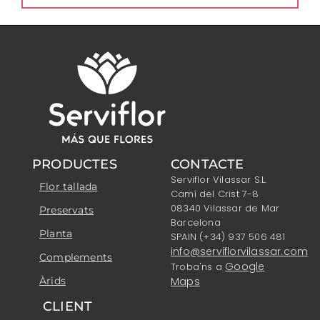
PRODUCTES
CONTACTE
Serviflor Vilassar S.L.
Flor tallada
Camí del Crist 7-8
08340 Vilassar de Mar
Preservats
Barcelona
Planta
SPAIN (+34) 937 506 481
info@serviflorvilassar.com
Complements
Google
Troba'ns a
Àrids
Maps
CLIENT