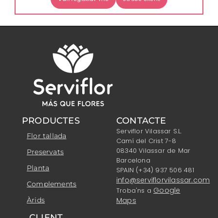
PRODUCTES
CONTACTE
Serviflor Vilassar S.L.
Flor tallada
Camí del Crist 7-8
08340 Vilassar de Mar
Preservats
Barcelona
Planta
SPAIN (+34) 937 506 481
info@serviflorvilassar.com
Complements
Google
Troba'ns a
Àrids
Maps
CLIENT