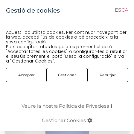
Gestió de cookies
ES
CA
ES
CA
Aquest lloc utilitza cookies. Per continuar navegant per
la web, accepti l'ús de cookies o bé procedeixi a la
seva configuració.
Comanda en curs (prevista per al
) · Transportista
.
Pots acceptar totes les galetes prement el botó
"Acceptar totes les cookies" o configurar-les o rebutjar
Veure comanda
el seu ús prement el botó "Desa la configuració" si va
COMPLEMENTS
ESPRAI COLORS
a "Gestionar Cookies".
SPRAY MONTANA *ROSA CHICLE* 400 ML
Acceptar
Gestionar
Rebutjar
Veure la nostra Política de Privadesa
Gestionar Cookies