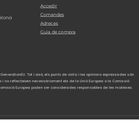
Accedir
Comandes
elona
Adreces
Guia de compra
GenerationEU. Tot i això, els punts de vista i les opinions expressades són
s i no reflecteixen necessàriament els de la Unió Europea o la Comissió
a Comissió Europea poden ser considerades responsables de les mateixes.
de privacitat
-
Política de cookies
-
Condicions de
venda