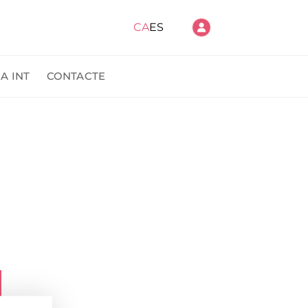
CA
ES
A INT
CONTACTE
anda