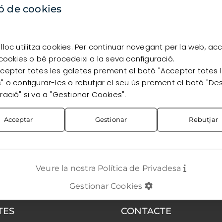
disponibilitat, has d’estar registrat com a client.
ó de cookies
Vull registrar-me
Ja sóc client
lloc utilitza cookies. Per continuar navegant per la web, ac
 cookies o bé procedeixi a la seva configuració.
ceptar totes les galetes prement el botó "Acceptar totes 
" o configurar-les o rebutjar el seu ús prement el botó "De
ració" si va a "Gestionar Cookies".
Acceptar
Gestionar
Rebutjar
Veure la nostra Política de Privadesa
Gestionar Cookies
TES
CONTACTE