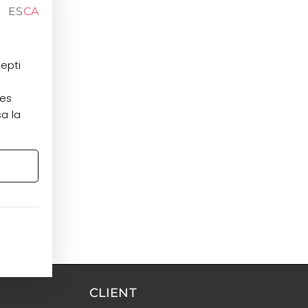
ES
CA
cepti
les
sa la
CLIENT