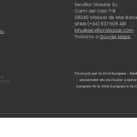
Serviflor Vilassar S.L.
Camí del Crist 7-8
08340 Vilassar de Mar Barc
SPAIN (+34) 937 506 481
info@serviflorvilassar.com
ts
Troba'ns a
Google Maps
Finançat per la Unió Europea - Next
únicament els de l'autor o autor
Europea. Ni la Unió Europea ni l
Avís legal
-
Política 