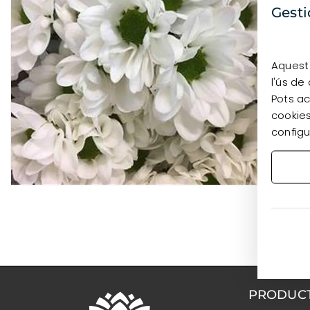
Gesti
Aquest 
l'ús de
Pots ac
cookies
configu
PRODUC