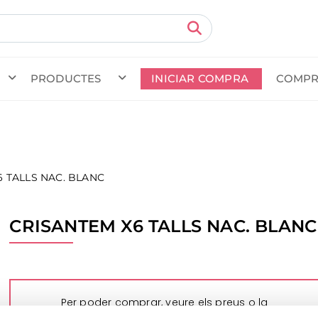
PRODUCTES
INICIAR COMPRA
COMPR
da en curs (prevista per al
) · Transportista
.
Veure com
6 TALLS NAC. BLANC
CRISANTEM X6 TALLS NAC. BLANC
Per poder comprar, veure els preus o la