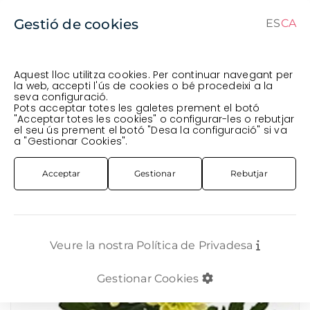
Gestió de cookies
ES
CA
CA
ES
Aquest lloc utilitza cookies. Per continuar navegant per
la web, accepti l'ús de cookies o bé procedeixi a la
seva configuració.
Comanda en curs (prevista per al
) · Transportista
.
Pots acceptar totes les galetes prement el botó
"Acceptar totes les cookies" o configurar-les o rebutjar
Veure comanda
el seu ús prement el botó "Desa la configuració" si va
FLOR TALLADA
CRISANTEM
a "Gestionar Cookies".
CRISANTEM NACIONAL RADOS CREMA *EURO*
Acceptar
Gestionar
Rebutjar
Veure la nostra Política de Privadesa
Gestionar Cookies