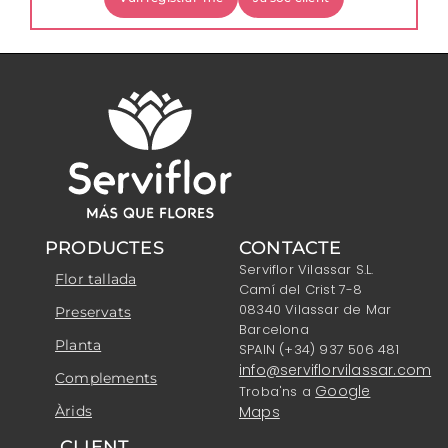
PRODUCTES
CONTACTE
Serviflor Vilassar S.L.
Flor tallada
Camí del Crist 7-8
08340 Vilassar de Mar
Preservats
Barcelona
Planta
SPAIN (+34) 937 506 481
info@serviflorvilassar.com
Complements
Google
Troba'ns a
Àrids
Maps
CLIENT