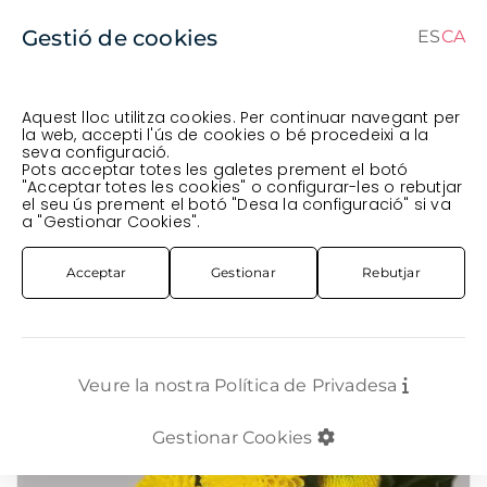
Gestió de cookies
ES
CA
CA
ES
Aquest lloc utilitza cookies. Per continuar navegant per
la web, accepti l'ús de cookies o bé procedeixi a la
seva configuració.
Comanda en curs (prevista per al
) · Transportista
.
Pots acceptar totes les galetes prement el botó
"Acceptar totes les cookies" o configurar-les o rebutjar
Veure comanda
el seu ús prement el botó "Desa la configuració" si va
FLOR TALLADA
CRISANTEM
a "Gestionar Cookies".
CRIS. NACIONAL BOLETA LIMONCELLO GROC
Acceptar
Gestionar
Rebutjar
Veure la nostra Política de Privadesa
Gestionar Cookies