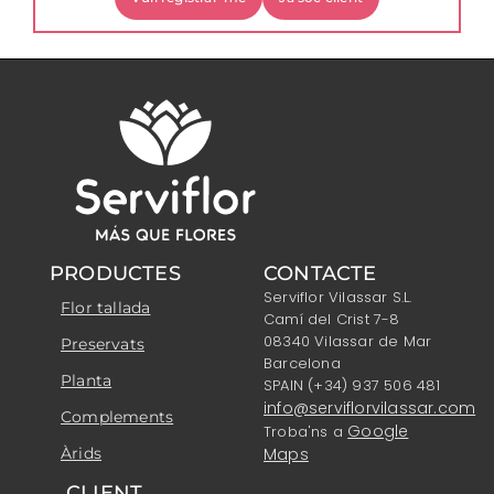
PRODUCTES
CONTACTE
Serviflor Vilassar S.L.
Flor tallada
Camí del Crist 7-8
08340 Vilassar de Mar
Preservats
Barcelona
Planta
SPAIN (+34) 937 506 481
info@serviflorvilassar.com
Complements
Google
Troba'ns a
Àrids
Maps
CLIENT