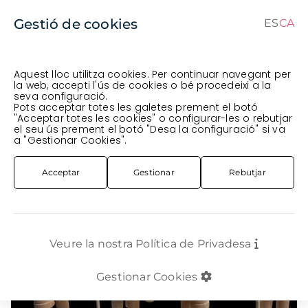
Gestió de cookies
ES
CA
ES
CA
Aquest lloc utilitza cookies. Per continuar navegant per
la web, accepti l'ús de cookies o bé procedeixi a la
seva configuració.
Comanda en curs (prevista per al
) · Transportista
.
Pots acceptar totes les galetes prement el botó
"Acceptar totes les cookies" o configurar-les o rebutjar
Veure comanda
el seu ús prement el botó "Desa la configuració" si va
COMPLEMENTS
CARRO
NINOT FUSTA "CASCANUECES" 30CM MIX
a "Gestionar Cookies".
Acceptar
Gestionar
Rebutjar
Veure la nostra Política de Privadesa
Gestionar Cookies