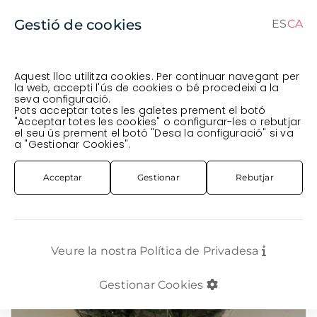
Gestió de cookies
ES
CA
CA
ES
Aquest lloc utilitza cookies. Per continuar navegant per
la web, accepti l'ús de cookies o bé procedeixi a la
seva configuració.
Comanda en curs (prevista per al
) · Transportista
.
Pots acceptar totes les galetes prement el botó
"Acceptar totes les cookies" o configurar-les o rebutjar
Veure comanda
el seu ús prement el botó "Desa la configuració" si va
FLOR TALLADA
ANTIRRHINUM / VIOLER
VIOLER ROSA CLAR 70CM
a "Gestionar Cookies".
Acceptar
Gestionar
Rebutjar
Veure la nostra Política de Privadesa
Gestionar Cookies