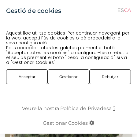
Gestió de cookies
ES
CA
CA
ES
Aquest lloc utilitza cookies. Per continuar navegant per
la web, accepti l'ús de cookies o bé procedeixi a la
seva configuració.
Comanda en curs (prevista per al
) · Transportista
.
Pots acceptar totes les galetes prement el botó
"Acceptar totes les cookies" o configurar-les o rebutjar
Veure comanda
el seu ús prement el botó "Desa la configuració" si va
FLOR TALLADA
ANTIRRHINUM / VIOLER
VIOLER IRON APRICOT 45CM
a "Gestionar Cookies".
Acceptar
Gestionar
Rebutjar
Veure la nostra Política de Privadesa
Gestionar Cookies