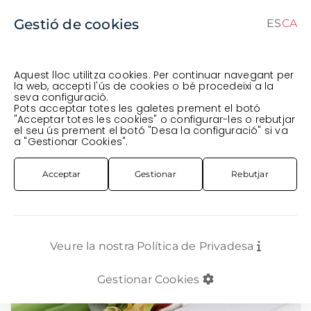
Gestió de cookies
ES
CA
CA
Aquest lloc utilitza cookies. Per continuar navegant per
la web, accepti l'ús de cookies o bé procedeixi a la
seva configuració.
Comanda en curs (prevista per al
) · Transportista
.
Pots acceptar totes les galetes prement el botó
"Acceptar totes les cookies" o configurar-les o rebutjar
Veure comanda
el seu ús prement el botó "Desa la configuració" si va
FLOR TALLADA
AMARYLLIS
AMARYLLIS *DOUBLE CHERRY NYMPH* X12
a "Gestionar Cookies".
Acceptar
Gestionar
Rebutjar
Veure la nostra Política de Privadesa
Gestionar Cookies