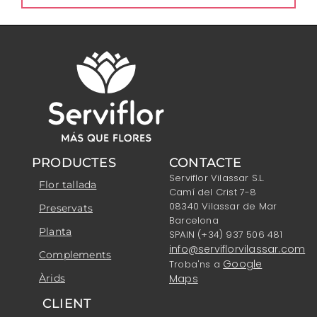
PRODUCTES
CONTACTE
Serviflor Vilassar S.L.
Flor tallada
Camí del Crist 7-8
08340 Vilassar de Mar
Preservats
Barcelona
Planta
SPAIN (+34) 937 506 481
info@serviflorvilassar.com
Complements
Google
Troba'ns a
Àrids
Maps
CLIENT