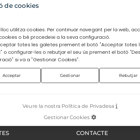
disponibilitat, has d’estar registrat com a client.
ó de cookies
Vull registrar-me
Ja sóc client
lloc utilitza cookies. Per continuar navegant per la web, ac
 cookies o bé procedeixi a la seva configuració.
ceptar totes les galetes prement el botó "Acceptar totes 
" o configurar-les o rebutjar el seu ús prement el botó "De
ració" si va a "Gestionar Cookies".
Acceptar
Gestionar
Rebutjar
Veure la nostra Política de Privadesa
Gestionar Cookies
TES
CONTACTE