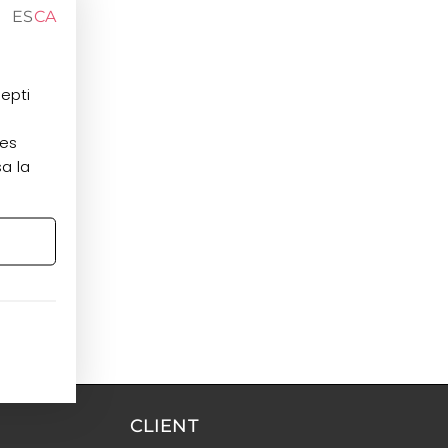
ES
CA
cepti
les
sa la
CLIENT