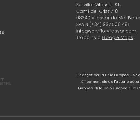
Serviflor Vilassar S.L.
Camí del Crist 7-8
08340 Vilassar de Mar Barc
SPAIN (+34) 937 506 481
info@serviflorvilassar.com
ts
Troba'ns a
Google Maps
Finançat per la Unió Europea - Next
únicament els de l'autor o autor
Europea. Ni la Unió Europea ni l
Avís legal
-
Política 