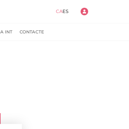
CA
ES
A INT
CONTACTE
anda