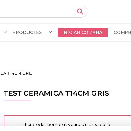
PRODUCTES
INICIAR COMPRA
COMPR
da en curs (prevista per al
) · Transportista
.
Veure com
CA T14CM GRIS
TEST CERAMICA T14CM GRIS
Per poder comprar, veure els preus o la