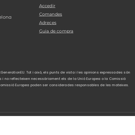
Accedir
Comandes
elona
Adreces
Guia de compra
GenerationEU. Tot i això, els punts de vista i les opinions expressades són
s i no reflecteixen necessàriament els de la Unió Europea o la Comissió
a Comissió Europea poden ser considerades responsables de les mateixes.
de privacitat
-
Política de cookies
-
Condicions de
venda