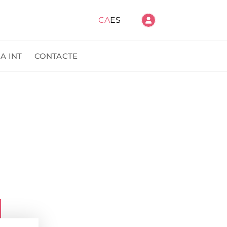
CA
ES
A INT
CONTACTE
anda