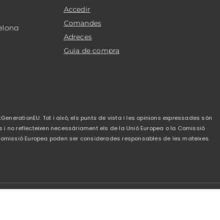
Accedir
Comandes
elona
Adreces
Guia de compra
GenerationEU. Tot i això, els punts de vista i les opinions expressades són
s i no reflecteixen necessàriament els de la Unió Europea o la Comissió
a Comissió Europea poden ser considerades responsables de les mateixes.
de privacitat
-
Política de cookies
-
Condicions de
venda