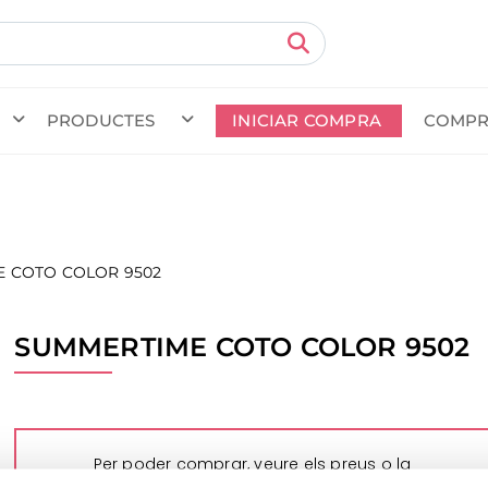
PRODUCTES
INICIAR COMPRA
COMPR
da en curs (prevista per al
) · Transportista
.
Veure com
 COTO COLOR 9502
SUMMERTIME COTO COLOR 9502
Per poder comprar, veure els preus o la