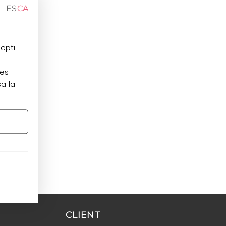
ES
CA
cepti
les
sa la
CLIENT