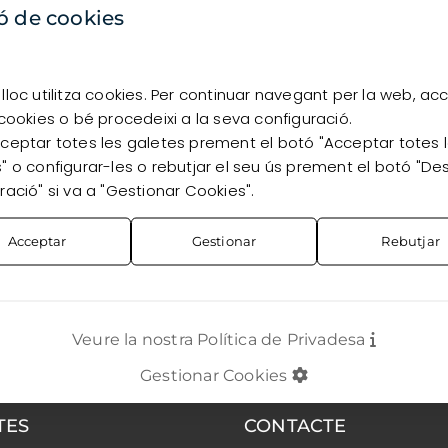
disponibilitat, has d’estar registrat com a client.
ó de cookies
Vull registrar-me
Ja sóc client
lloc utilitza cookies. Per continuar navegant per la web, ac
 cookies o bé procedeixi a la seva configuració.
ceptar totes les galetes prement el botó "Acceptar totes 
" o configurar-les o rebutjar el seu ús prement el botó "De
ració" si va a "Gestionar Cookies".
Acceptar
Gestionar
Rebutjar
Veure la nostra Política de Privadesa
Gestionar Cookies
TES
CONTACTE