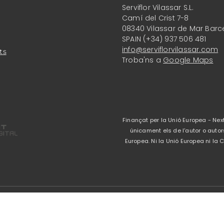
Serviflor Vilassar S.L.
Camí del Crist 7-8
08340 Vilassar de Mar Barc
SPAIN (+34) 937 506 481
info@serviflorvilassar.com
ts
Troba'ns a
Google Maps
Finançat per la Unió Europea - Next
únicament els de l'autor o autor
Europea. Ni la Unió Europea ni l
Avís legal
-
Política 