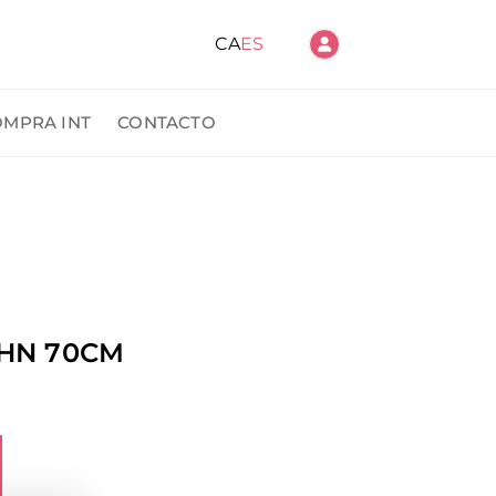
CA
ES
OMPRA INT
CONTACTO
ido
HN 70CM