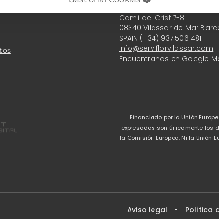
Serviflor Vilassar S.L.
Camí del Crist 7-8
08340 Vilassar de Mar Barc
SPAIN (+34) 937 506 481
info@serviflorvilassar.com
tos
Encuentranos en
Google M
Financiado por la Unión Europe
expresadas son únicamente los del
la Comisión Europea. Ni la Unión
Aviso legal
-
Política 