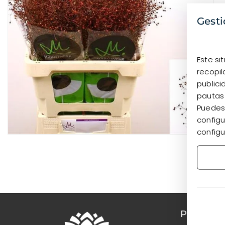
Gesti
Este si
recopil
publici
pautas
Puedes 
configu
configu
PRODUC