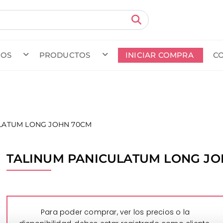
MOS
PRODUCTOS
INICIAR COMPRA
C
do en curso (Previsto para el dia
) · Transportista
.
Ver Ped
LATUM LONG JOHN 70CM
TALINUM PANICULATUM LONG JO
Para poder comprar, ver los precios o la