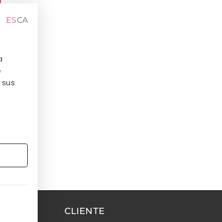
ES
CA
a
e
 sus
CLIENTE