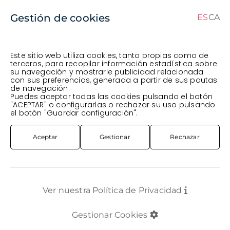
Gestión de cookies
ES
CA
CA
ES
Este sitio web utiliza cookies, tanto propias como de
terceros, para recopilar información estadística sobre
su navegación y mostrarle publicidad relacionada
Pedido en curso (Previsto para el dia
) ·
con sus preferencias, generada a partir de sus pautas
de navegación.
Transportista
.
Ver Pedido
Puedes aceptar todas las cookies pulsando el botón
FLOR CORTADA
ROSA SUR-AMÉRICA
ROSA IMP. 60CM *NEW FACE*
"ACEPTAR" o configurarlas o rechazar su uso pulsando
el botón "Guardar configuración".
Aceptar
Gestionar
Rechazar
Ver nuestra Política de Privacidad
Gestionar Cookies