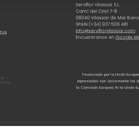
Serviflor Vilassar S.L.
Camí del Crist 7-8
08340 Vilassar de Mar Barc
SPAIN (+34) 937 506 481
info@serviflorvilassar.com
tos
Encuentranos en
Google M
Financiado por la Unión Europe
expresadas son únicamente los del
la Comisión Europea. Ni la Unión
Aviso legal
-
Política 