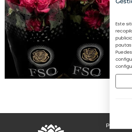
Gesti
Este si
recopil
publici
pautas
Puedes 
configu
configu
PRODUC