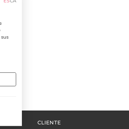
ES
CA
a
e
 sus
CLIENTE