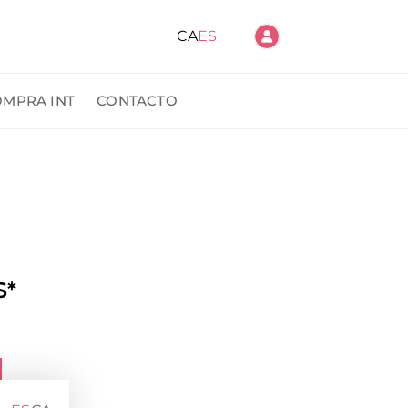
CA
ES
OMPRA INT
CONTACTO
ido
S*