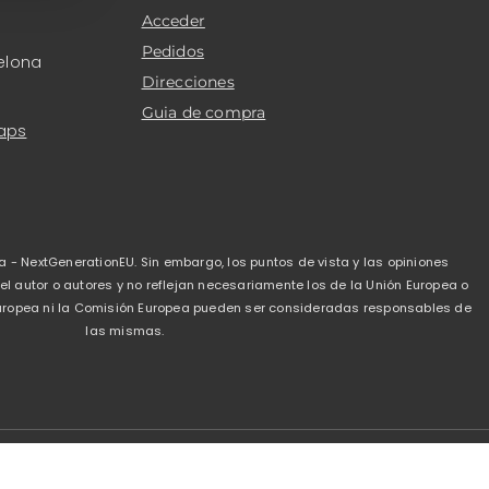
Acceder
Pedidos
elona
Direcciones
Guia de compra
aps
a - NextGenerationEU. Sin embargo, los puntos de vista y las opiniones
 autor o autores y no reflejan necesariamente los de la Unión Europea o
 Europea ni la Comisión Europea pueden ser consideradas responsables de
las mismas.
de privacidad
-
Politica de cookies
-
Condiciones de