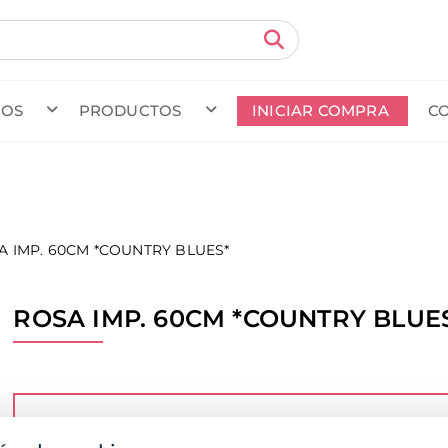
MOS
PRODUCTOS
INICIAR COMPRA
C
do en curso (Previsto para el dia
) · Transportista
.
Ver Ped
A IMP. 60CM *COUNTRY BLUES*
ROSA IMP. 60CM *COUNTRY BLUE
Para poder comprar, ver los precios o la