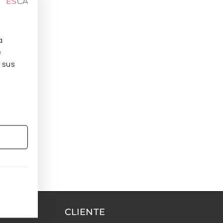
ES
CA
a
e
 sus
CLIENTE