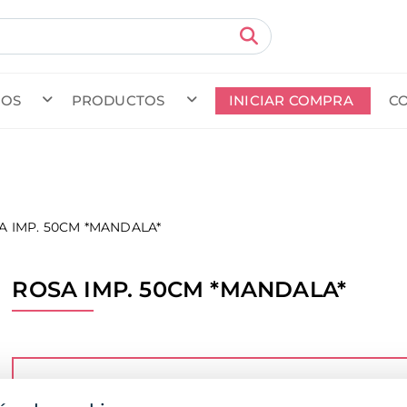
MOS
PRODUCTOS
INICIAR COMPRA
C
do en curso (Previsto para el dia
) · Transportista
.
Ver Ped
A IMP. 50CM *MANDALA*
ROSA IMP. 50CM *MANDALA*
Para poder comprar, ver los precios o la