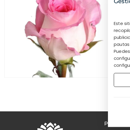
Gesti
Este si
recopil
publici
pautas
Puedes 
configu
configu
PRODUC