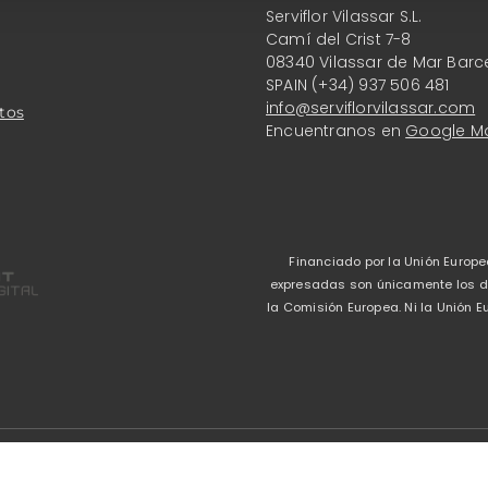
Serviflor Vilassar S.L.
Camí del Crist 7-8
08340 Vilassar de Mar Barc
SPAIN (+34) 937 506 481
info@serviflorvilassar.com
tos
Encuentranos en
Google M
Financiado por la Unión Europe
expresadas son únicamente los del
la Comisión Europea. Ni la Unión
Aviso legal
-
Política 