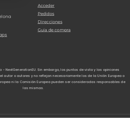
Acceder
Pedidos
elona
Direcciones
Guia de compra
aps
a - NextGenerationEU. Sin embargo, los puntos de vista y las opiniones
 autor o autores y no reflejan necesariamente los de la Unión Europea o
 Europea ni la Comisión Europea pueden ser consideradas responsables de
las mismas.
de privacidad
-
Politica de cookies
-
Condiciones de