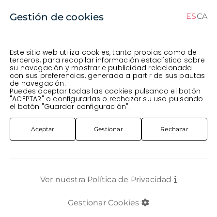
Gestión de cookies
ES
CA
ES
CA
Este sitio web utiliza cookies, tanto propias como de
terceros, para recopilar información estadística sobre
su navegación y mostrarle publicidad relacionada
Pedido en curso (Previsto para el dia
) ·
con sus preferencias, generada a partir de sus pautas
de navegación.
Transportista
.
Ver Pedido
Puedes aceptar todas las cookies pulsando el botón
FLOR CORTADA
ROSA SUR-AMÉRICA
ROSA IMP. 50CM *ANDREA*
"ACEPTAR" o configurarlas o rechazar su uso pulsando
el botón "Guardar configuración".
Aceptar
Gestionar
Rechazar
Ver nuestra Política de Privacidad
Gestionar Cookies