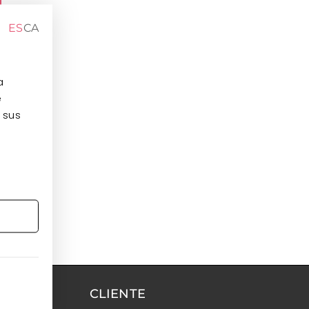
ES
CA
a
e
 sus
CLIENTE