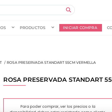
MOS
PRODUCTOS
INICIAR COMPRA
C
do en curso (Previsto para el dia
) · Transportista
.
Ver Ped
T
ROSA PRESERVADA STANDART 55CM VERMELLA
ROSA PRESERVADA STANDART 5
Para poder comprar, ver los precios o la