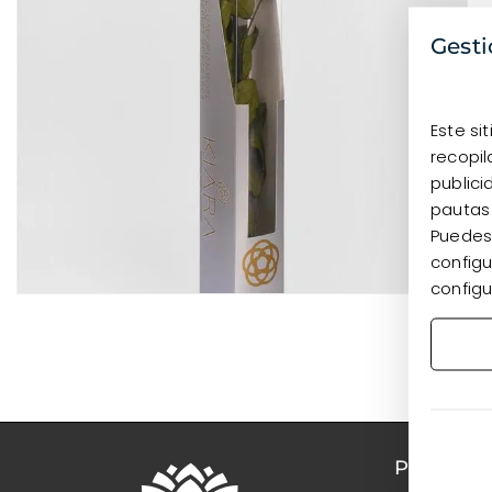
Gesti
Este si
recopil
publici
pautas
Puedes 
configu
configu
PRODUC