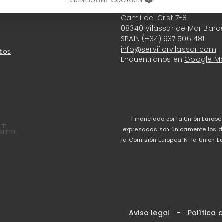
Serviflor Vilassar S.L.
Camí del Crist 7-8
08340 Vilassar de Mar Barc
SPAIN (+34) 937 506 481
info@serviflorvilassar.com
tos
Encuentranos en
Google M
Financiado por la Unión Europe
expresadas son únicamente los del
la Comisión Europea. Ni la Unión
Aviso legal
-
Política 