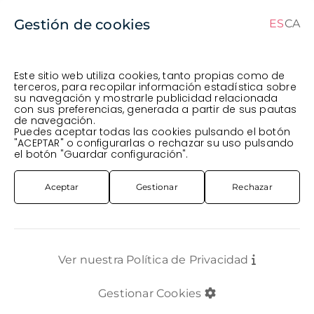
Gestión de cookies
ES
CA
CA
ES
Este sitio web utiliza cookies, tanto propias como de
terceros, para recopilar información estadística sobre
su navegación y mostrarle publicidad relacionada
Pedido en curso (Previsto para el dia
) ·
con sus preferencias, generada a partir de sus pautas
de navegación.
Transportista
.
Ver Pedido
Puedes aceptar todas las cookies pulsando el botón
FLOR CORTADA
ROSA ESPAÑA / HOLANDA
"ACEPTAR" o configurarlas o rechazar su uso pulsando
ROSA ARUBA SUMMERH 50CM
el botón "Guardar configuración".
Aceptar
Gestionar
Rechazar
Ver nuestra Política de Privacidad
Gestionar Cookies