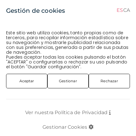
Gestión de cookies
ES
CA
CA
ES
Este sitio web utiliza cookies, tanto propias como de
terceros, para recopilar información estadística sobre
su navegación y mostrarle publicidad relacionada
Pedido en curso (Previsto para el dia
) ·
con sus preferencias, generada a partir de sus pautas
de navegación.
Transportista
.
Ver Pedido
Puedes aceptar todas las cookies pulsando el botón
FLOR CORTADA
LICIANTUS
LISIANTHUS NACIONAL VERD
"ACEPTAR" o configurarlas o rechazar su uso pulsando
el botón "Guardar configuración".
Aceptar
Gestionar
Rechazar
Ver nuestra Política de Privacidad
Gestionar Cookies