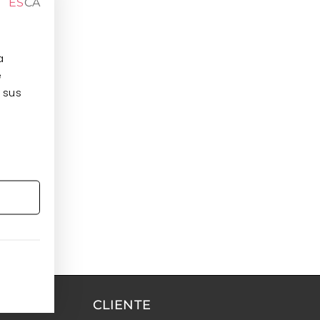
ES
CA
a
e
 sus
CLIENTE