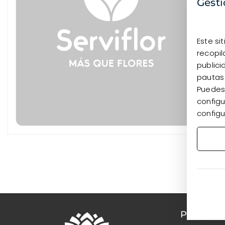
Gesti
Este si
recopil
publici
pautas
Puedes 
configu
configu
PRODUC