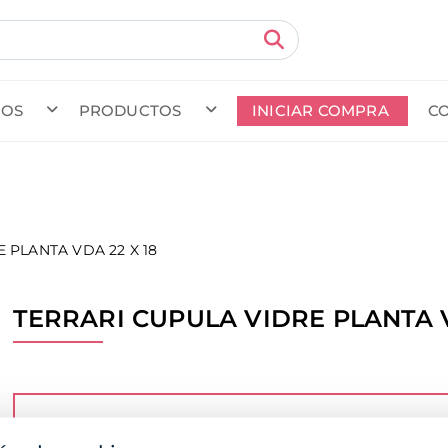
MOS
PRODUCTOS
INICIAR COMPRA
C
do en curso (Previsto para el dia
) · Transportista
.
Ver Ped
 PLANTA VDA 22 X 18
TERRARI CUPULA VIDRE PLANTA V
Para poder comprar, ver los precios o la