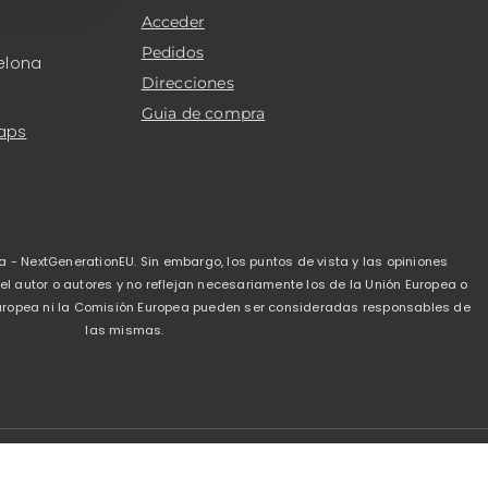
Acceder
Pedidos
elona
Direcciones
Guia de compra
aps
a - NextGenerationEU. Sin embargo, los puntos de vista y las opiniones
 autor o autores y no reflejan necesariamente los de la Unión Europea o
 Europea ni la Comisión Europea pueden ser consideradas responsables de
las mismas.
de privacidad
-
Politica de cookies
-
Condiciones de