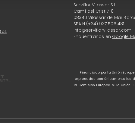
Serviflor Vilassar S.L.
Camí del Crist 7-8
08340 Vilassar de Mar Barc
SPAIN (+34) 937 506 481
info@serviflorvilassar.com
tos
Encuentranos en
Google M
Financiado por la Unión Europe
expresadas son únicamente los del
la Comisión Europea. Ni la Unión
Aviso legal
-
Política 