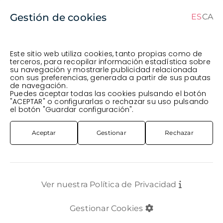
Gestión de cookies
ES
CA
ES
CA
Este sitio web utiliza cookies, tanto propias como de
terceros, para recopilar información estadística sobre
su navegación y mostrarle publicidad relacionada
Pedido en curso (Previsto para el dia
) ·
con sus preferencias, generada a partir de sus pautas
de navegación.
Transportista
.
Ver Pedido
Puedes aceptar todas las cookies pulsando el botón
PLANTA
INTERIOR
PLANTA SCHEFFLERAG GOLD CAPELLA T13CM
"ACEPTAR" o configurarlas o rechazar su uso pulsando
el botón "Guardar configuración".
Aceptar
Gestionar
Rechazar
Ver nuestra Política de Privacidad
Gestionar Cookies